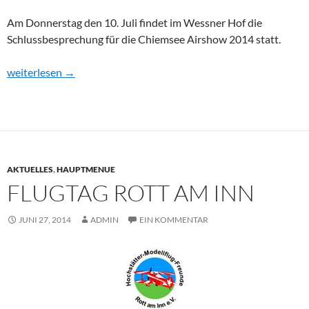
Am Donnerstag den 10. Juli findet im Wessner Hof die
Schlussbesprechung für die Chiemsee Airshow 2014 statt.
Schlussbesprechung Chiemsee-Airshow
weiterlesen
→
AKTUELLES
,
HAUPTMENUE
FLUGTAG ROTT AM INN
JUNI 27, 2014
ADMIN
EIN KOMMENTAR