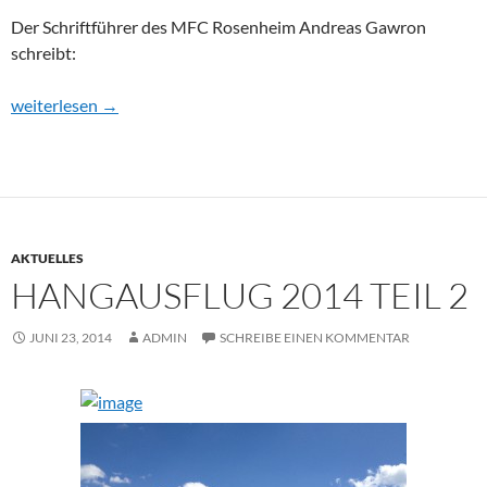
Der Schriftführer des MFC Rosenheim Andreas Gawron
schreibt:
Gästetag beim MFC Rosenheim Deutelhausen
weiterlesen
→
AKTUELLES
HANGAUSFLUG 2014 TEIL 2
JUNI 23, 2014
ADMIN
SCHREIBE EINEN KOMMENTAR