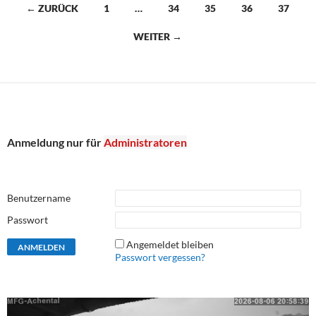
Beitragsnavigation
← ZURÜCK
1
…
34
35
36
37
WEITER →
Anmeldung nur für
Administratoren
Benutzername
Passwort
Angemeldet bleiben
Passwort vergessen?