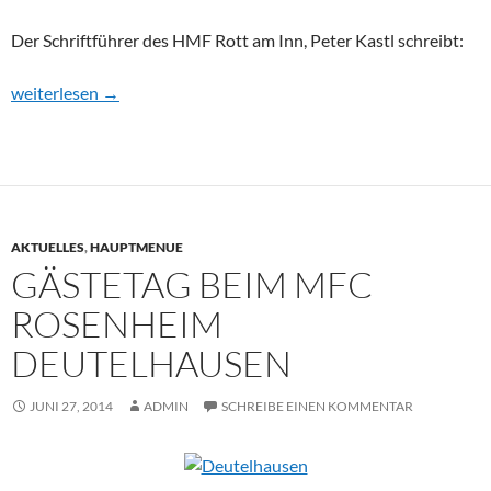
Der Schriftführer des HMF Rott am Inn, Peter Kastl schreibt:
Flugtag Rott am Inn
weiterlesen
→
AKTUELLES
,
HAUPTMENUE
GÄSTETAG BEIM MFC
ROSENHEIM
DEUTELHAUSEN
JUNI 27, 2014
ADMIN
SCHREIBE EINEN KOMMENTAR