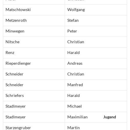
Matschtowski
Wolfgang
Metzenroth
Stefan
Minwegen
Peter
Nitsche
Christian
Renz
Harald
Rieperdienger
Andreas
Schneider
Christian
Schneider
Manfred
Schriefers
Harald
Stadlmeyer
Michael
Stadlmeyer
Maximilian
Jugend
Starzengruber
Martin