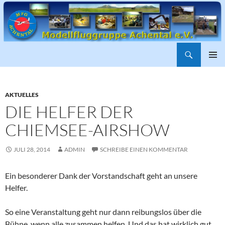
Suchen
ZUM
PRIMÄR
INHALT
MENÜ
SPRINGEN
AKTUELLES
DIE HELFER DER
CHIEMSEE-AIRSHOW
JULI 28, 2014
ADMIN
SCHREIBE EINEN KOMMENTAR
Ein besonderer Dank der Vorstandschaft geht an unsere
Helfer.
So eine Veranstaltung geht nur dann reibungslos über die
Bühne, wenn alle zusammen helfen. Und das hat wirklich gut