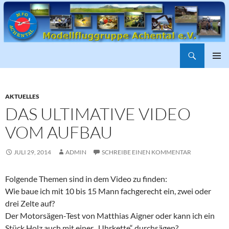
Suchen
ZUM
PRIMÄR
INHALT
MENÜ
SPRINGEN
AKTUELLES
DAS ULTIMATIVE VIDEO
VOM AUFBAU
JULI 29, 2014
ADMIN
SCHREIBE EINEN KOMMENTAR
Folgende Themen sind in dem Video zu finden:
Wie baue ich mit 10 bis 15 Mann fachgerecht ein, zwei oder
drei Zelte auf?
Der Motorsägen-Test von Matthias Aigner oder kann ich ein
Stück Holz auch mit einer „Uhrkette“ durchsägen?