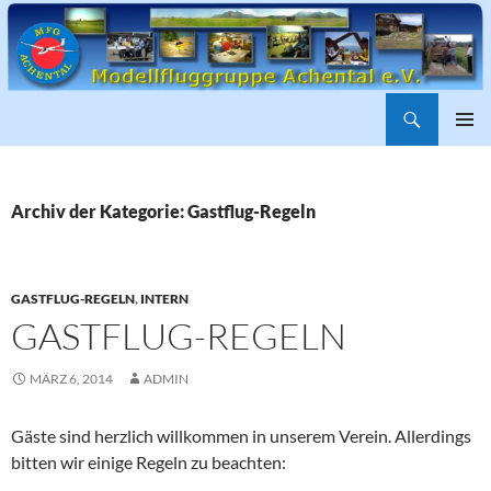
Suchen
ZUM
PRIMÄR
INHALT
MENÜ
SPRINGEN
Archiv der Kategorie: Gastflug-Regeln
GASTFLUG-REGELN
,
INTERN
GASTFLUG-REGELN
MÄRZ 6, 2014
ADMIN
Gäste sind herzlich willkommen in unserem Verein. Allerdings
bitten wir einige Regeln zu beachten: