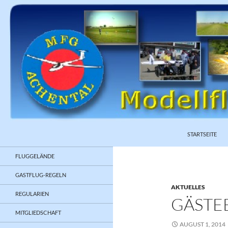
ZUM INHALT S
Suchen
STARTSEITE
FLUGGELÄNDE
GASTFLUG-REGELN
AKTUELLES
REGULARIEN
GÄSTE
MITGLIEDSCHAFT
AUGUST 1, 2014