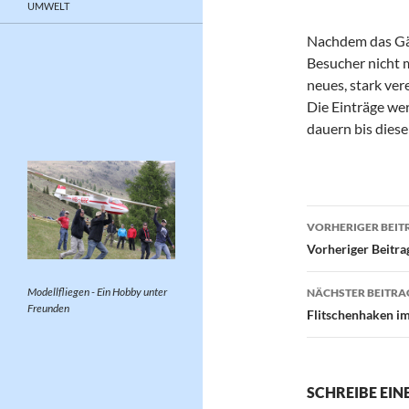
UMWELT
Nachdem das Gä
Besucher nicht m
neues, stark ve
Die Einträge we
dauern bis diese
Beitragsn
VORHERIGER BEIT
Vorheriger Beitra
Modellfliegen - Ein Hobby unter
NÄCHSTER BEITRA
Freunden
Flitschenhaken i
SCHREIBE EI