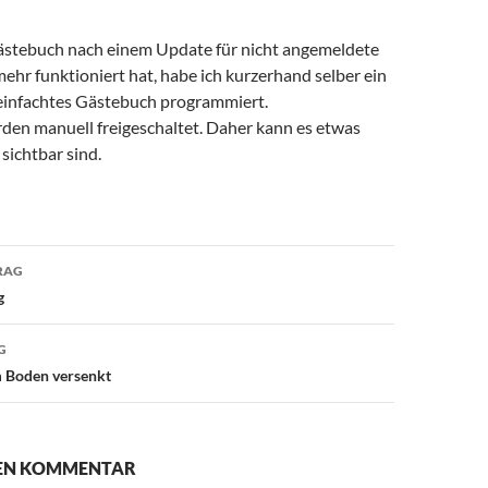
stebuch nach einem Update für nicht angemeldete
ehr funktioniert hat, habe ich kurzerhand selber ein
reinfachtes Gästebuch programmiert.
rden manuell freigeschaltet. Daher kann es etwas
 sichtbar sind.
avigation
RAG
g
G
m Boden versenkt
NEN KOMMENTAR