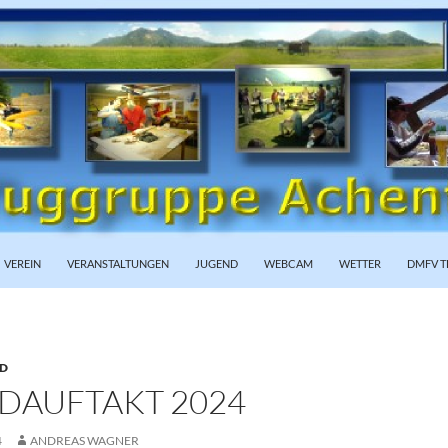
PRINGEN
VEREIN
VERANSTALTUNGEN
JUGEND
WEBCAM
WETTER
DMFV T
D
DAUFTAKT 2024
4
ANDREAS WAGNER