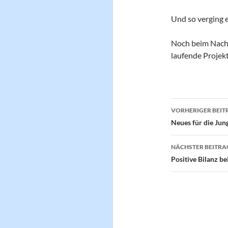
Und so verging e
Noch beim Nachh
laufende Projekt
Beitragsn
VORHERIGER BEIT
Neues für die Jun
NÄCHSTER BEITRA
Positive Bilanz 