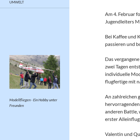
UMWELT
Am 4. Februar fo
Jugendleiters M
Bei Kaffee und 
passieren und bo
Das vergangene 
zwei Tagen ents
individuelle Mo
flugfertige mit
An zahlreichen 
Modellfliegen - Ein Hobby unter
hervorragenden 
Freunden
anderen Battle, 
erster Alleinflu
Valentin und Qur