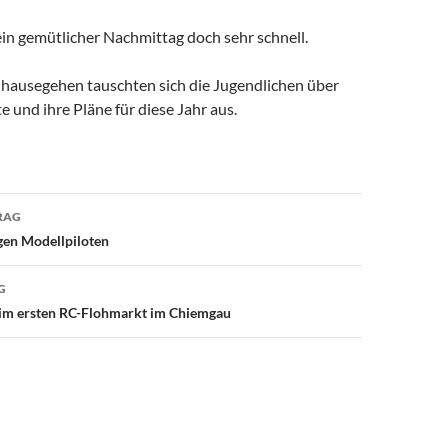
in gemütlicher Nachmittag doch sehr schnell.
ausegehen tauschten sich die Jugendlichen über
e und ihre Pläne für diese Jahr aus.
avigation
RAG
gen Modellpiloten
G
beim ersten RC-Flohmarkt im Chiemgau