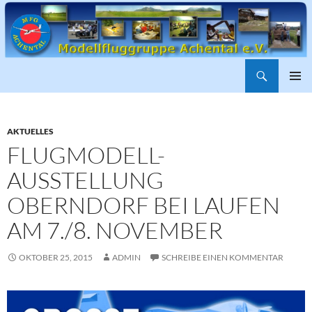
Suchen
ZUM
PRIMÄR
INHALT
MENÜ
SPRINGEN
AKTUELLES
FLUGMODELL-
AUSSTELLUNG
OBERNDORF BEI LAUFEN
AM 7./8. NOVEMBER
OKTOBER 25, 2015
ADMIN
SCHREIBE EINEN KOMMENTAR