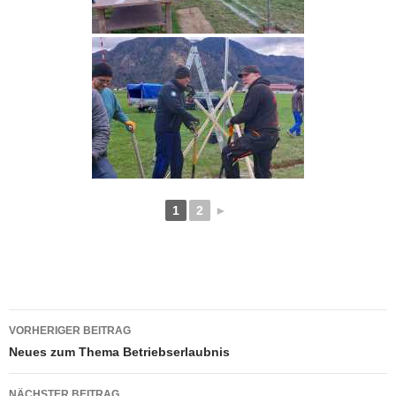
1
2
►
Beitragsnavigation
VORHERIGER BEITRAG
Neues zum Thema Betriebserlaubnis
NÄCHSTER BEITRAG