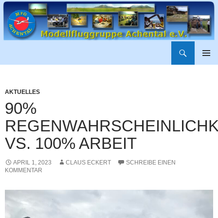
Suchen
ZUM
PRIMÄR
INHALT
MENÜ
SPRINGEN
AKTUELLES
90%
REGENWAHRSCHEINLICHK
VS. 100% ARBEIT
APRIL 1, 2023
CLAUS ECKERT
SCHREIBE EINEN
KOMMENTAR