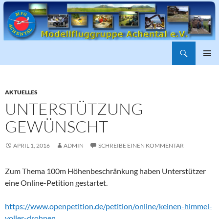
Suchen
ZUM
PRIMÄR
INHALT
MENÜ
SPRINGEN
AKTUELLES
UNTERSTÜTZUNG
GEWÜNSCHT
APRIL 1, 2016
ADMIN
SCHREIBE EINEN KOMMENTAR
Zum Thema 100m Höhenbeschränkung haben Unterstützer
eine Online-Petition gestartet.
https://www.openpetition.de/petition/online/keinen-himmel-
voller-drohnen