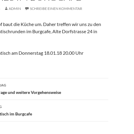
8
ADMIN
SCHREIBE EINEN KOMMENTAR
 baut die Küche um. Daher treffen wir uns zu den
ischrunden im Burgcafe, Alte Dorfstrasse 24 in
tisch am Donnerstag 18.01.18 20.00 Uhr
avigation
RAG
rage und weitere Vorgehensweise
G
tisch im Burgcafe