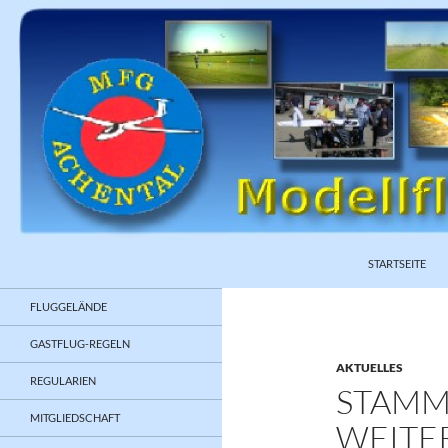
ZUM INHALT S
Suchen
STARTSEITE
FLUGGELÄNDE
GASTFLUG-REGELN
AKTUELLES
REGULARIEN
STAMMT
MITGLIEDSCHAFT
WEITE