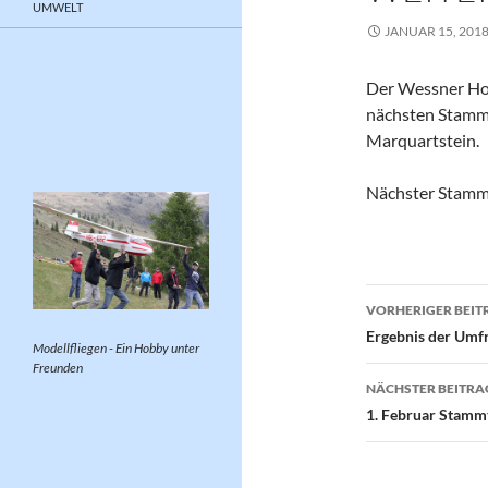
UMWELT
JANUAR 15, 201
Der Wessner Hof
nächsten Stammt
Marquartstein.
Nächster Stamm
Beitragsn
VORHERIGER BEIT
Ergebnis der Umf
Modellfliegen - Ein Hobby unter
Freunden
NÄCHSTER BEITRA
1. Februar Stamm