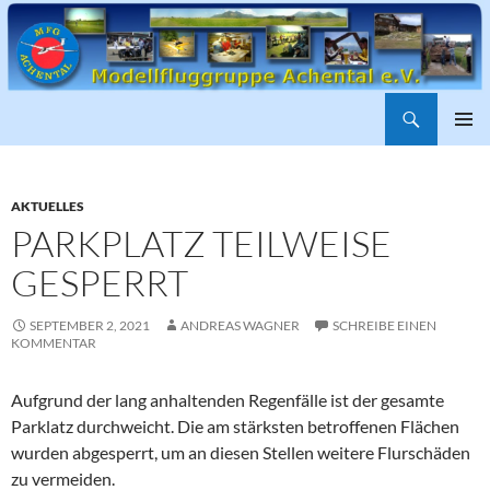
Suchen
ZUM
PRIMÄR
INHALT
MENÜ
SPRINGEN
AKTUELLES
PARKPLATZ TEILWEISE
GESPERRT
SEPTEMBER 2, 2021
ANDREAS WAGNER
SCHREIBE EINEN
KOMMENTAR
Aufgrund der lang anhaltenden Regenfälle ist der gesamte
Parklatz durchweicht. Die am stärksten betroffenen Flächen
wurden abgesperrt, um an diesen Stellen weitere Flurschäden
zu vermeiden.