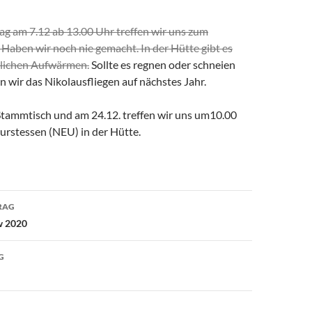
g am 7.12 ab 13.00 Uhr treffen wir uns zum
 Haben wir noch nie gemacht. In der Hütte gibt es
rlichen Aufwärmen.
Sollte es regnen oder schneien
 wir das Nikolausfliegen auf nächstes Jahr.
Stammtisch und am 24.12. treffen wir uns um10.00
rstessen (NEU) in der Hütte.
avigation
RAG
w 2020
G