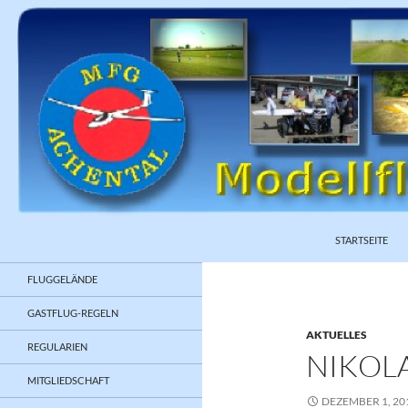
ZUM INHALT S
Suchen
STARTSEITE
FLUGGELÄNDE
GASTFLUG-REGELN
AKTUELLES
REGULARIEN
NIKOL
MITGLIEDSCHAFT
DEZEMBER 1, 20