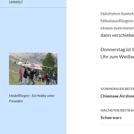
UMWELT
Nächsten Samsta
Nikolausfliegen.
etwas zum inne
dann verschieben
Donnerstag ist 
Uhr zum Weißwu
Beitragsn
VORHERIGER BEIT
Modellfliegen - Ein Hobby unter
Chiemsee Airsho
Freunden
NÄCHSTER BEITRA
Schee wars