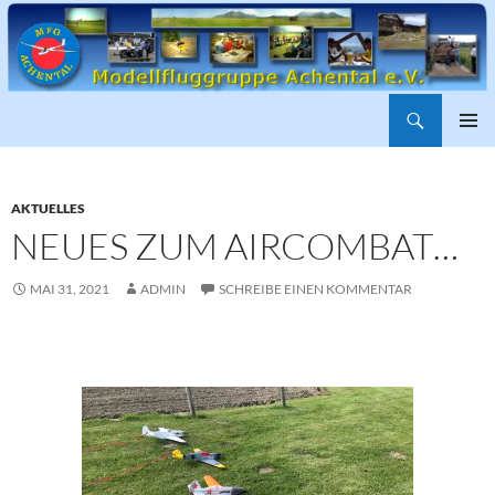
Suchen
ZUM
PRIMÄR
INHALT
MENÜ
SPRINGEN
AKTUELLES
NEUES ZUM AIRCOMBAT…
MAI 31, 2021
ADMIN
SCHREIBE EINEN KOMMENTAR