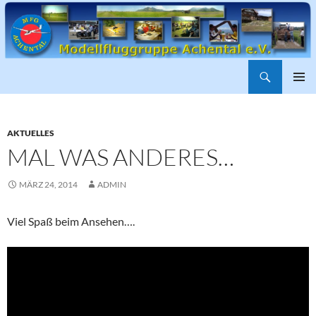
Suchen
ZUM
PRIMÄR
INHALT
MENÜ
SPRINGEN
AKTUELLES
MAL WAS ANDERES…
MÄRZ 24, 2014
ADMIN
Viel Spaß beim Ansehen….