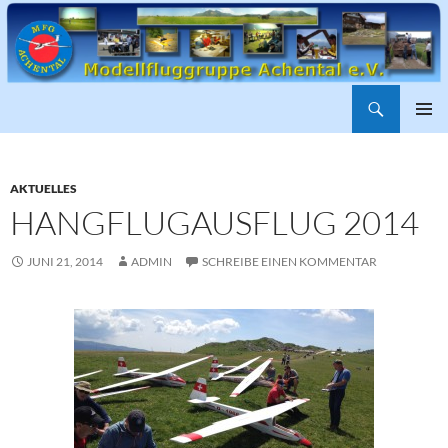
Suchen
ZUM
PRIMÄR
INHALT
MENÜ
SPRINGEN
AKTUELLES
HANGFLUGAUSFLUG 2014
JUNI 21, 2014
ADMIN
SCHREIBE EINEN KOMMENTAR