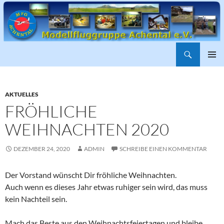
Suchen
ZUM
PRIMÄR
INHALT
MENÜ
SPRINGEN
AKTUELLES
FRÖHLICHE
WEIHNACHTEN 2020
DEZEMBER 24, 2020
ADMIN
SCHREIBE EINEN KOMMENTAR
Der Vorstand wünscht Dir fröhliche Weihnachten.
Auch wenn es dieses Jahr etwas ruhiger sein wird, das muss
kein Nachteil sein.
Mach das Beste aus den Weihnachtsfeiertagen und bleibe