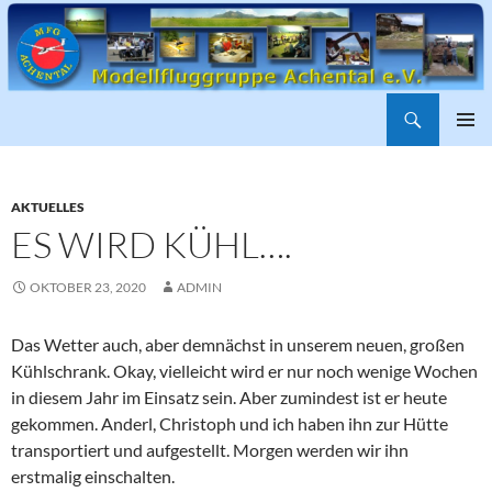
Suchen
ZUM
PRIMÄR
INHALT
MENÜ
SPRINGEN
AKTUELLES
ES WIRD KÜHL….
OKTOBER 23, 2020
ADMIN
Das Wetter auch, aber demnächst in unserem neuen, großen
Kühlschrank. Okay, vielleicht wird er nur noch wenige Wochen
in diesem Jahr im Einsatz sein. Aber zumindest ist er heute
gekommen. Anderl, Christoph und ich haben ihn zur Hütte
transportiert und aufgestellt. Morgen werden wir ihn
erstmalig einschalten.