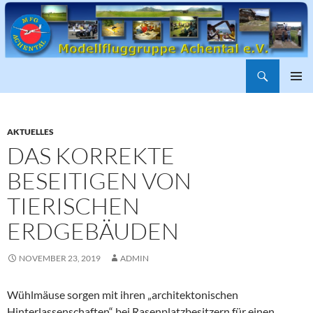
Suchen
ZUM
PRIMÄR
INHALT
MENÜ
SPRINGEN
AKTUELLES
DAS KORREKTE
BESEITIGEN VON
TIERISCHEN
ERDGEBÄUDEN
NOVEMBER 23, 2019
ADMIN
Wühlmäuse sorgen mit ihren „architektonischen
Hinterlassenschaften“ bei Rasenplatzbesitzern für einen