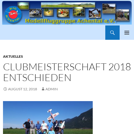
Suchen
ZUM
PRIMÄR
INHALT
MENÜ
SPRINGEN
AKTUELLES
CLUBMEISTERSCHAFT 2018
ENTSCHIEDEN
AUGUST 12, 2018
ADMIN