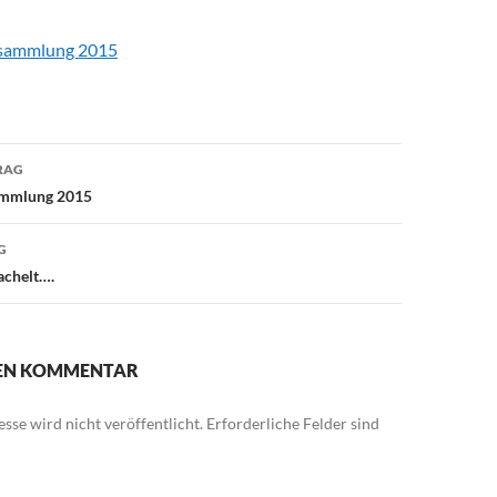
rsammlung 2015
avigation
RAG
ammlung 2015
G
achelt….
NEN KOMMENTAR
sse wird nicht veröffentlicht.
Erforderliche Felder sind