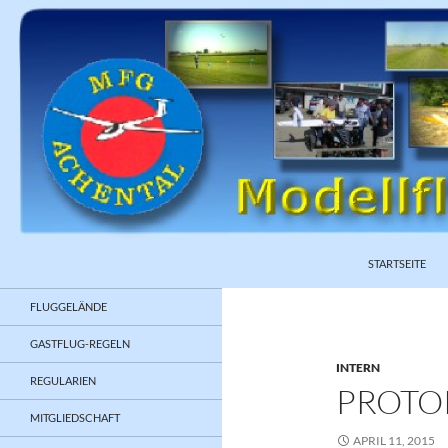
ZUM INHALT S
Suchen
STARTSEITE
FLUGGELÄNDE
GASTFLUG-REGELN
INTERN
REGULARIEN
PROTO
MITGLIEDSCHAFT
APRIL 11, 2015