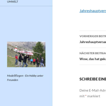
UMWELT
Jahreshauptve
Beitragsn
VORHERIGER BEIT
Jahreshauptvers
NÄCHSTER BEITRA
Wow, das hat gek
Modellfliegen - Ein Hobby unter
SCHREIBE EI
Freunden
Deine E-Mail-Adre
mit
*
markiert